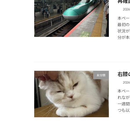
再確
202
本ペー
最初の
状況が
分が本
右膝
未分類
202
本ペー
れなが
一週間
つも以