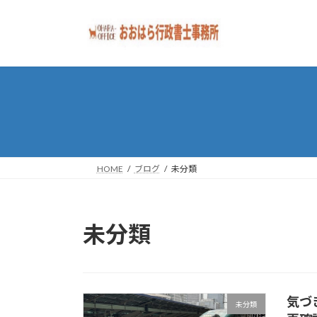
コ
ナ
ン
ビ
テ
ゲ
ン
ー
ツ
シ
へ
ョ
ス
ン
キ
に
ッ
移
プ
動
HOME
ブログ
未分類
未分類
気づ
未分類