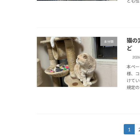
ども性
猫の
未分類
ど
202
本ペー
様、コ
けてい
規定の
投
1
固
定