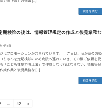
暴力防止法」の情報 […]
続きを読む
定期検診の後は、情報管理規定の作成と後見業務な
6年7月8日
ジはプロモーションが含まれています。 昨日は、我が家のお姫
コちゃんを定期検診のため病院へ連れていき、その後ご依頼を受
る「こども性暴力防止法」で作成しなければならない、情報管理
作成作業と後見業務な […]
続きを読む
2
…
42
»
固
固
定
定