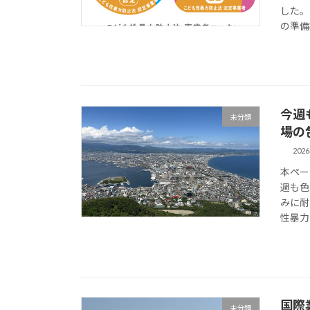
した。
の準備
今週
未分類
場の
202
本ペー
週も色
みに耐
性暴力
国際
未分類