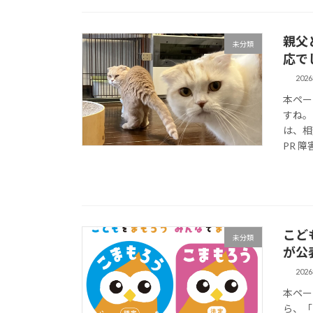
親父
未分類
応で
202
本ペー
すね。
は、相
PR 障
こど
未分類
が公
202
本ペー
ら、「