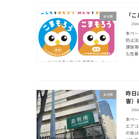
「こ
未分類
202
本ペー
防止法
課後等
も性暴
昨日
未分類
害）
202
本ペー
エアコ
の後は