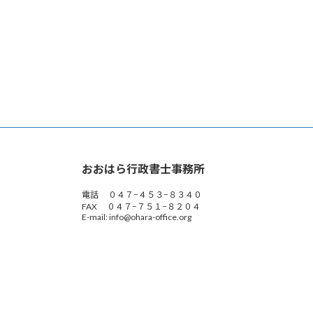
稿
ペ
の
ー
ジ
ペ
ー
ジ
送
り
おおはら行政書士事務所
電話 ０４７−４５３−８３４０
FAX ０４７−７５１−８２０４
E-mail: info@ohara-office.org