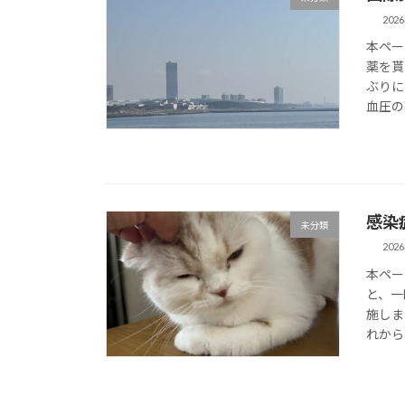
202
本ペー
薬を貰
ぶりに
血圧の
感染
未分類
202
本ペー
と、一
施しま
れから