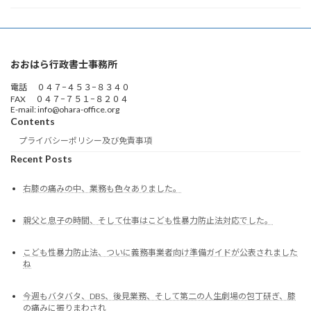
おおはら行政書士事務所
電話 ０４７−４５３−８３４０
FAX ０４７−７５１−８２０４
E-mail: info@ohara-office.org
Contents
プライバシーポリシー及び免責事項
Recent Posts
右膝の痛みの中、業務も色々ありました。
親父と息子の時間、そして仕事はこども性暴力防止法対応でした。
こども性暴力防止法、ついに義務事業者向け準備ガイドが公表されました
ね
今週もバタバタ、DBS、後見業務、そして第二の人生劇場の包丁研ぎ、膝
の痛みに振りまわされ