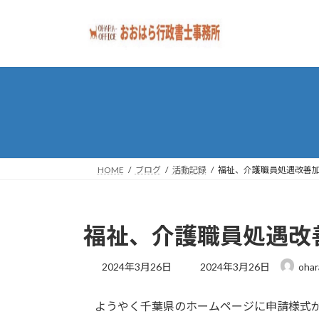
コ
ナ
ン
ビ
テ
ゲ
ン
ー
ツ
シ
へ
ョ
ス
ン
キ
に
ッ
移
プ
動
HOME
ブログ
活動記録
福祉、介護職員処遇改善
福祉、介護職員処遇改
最
2024年3月26日
2024年3月26日
ohar
終
更
ようやく千葉県のホームページに申請様式
新