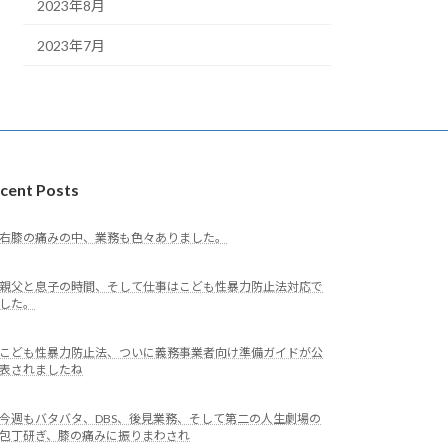
2023年8月
2023年7月
cent Posts
右膝の痛みの中、業務も色々ありました。
親父と息子の時間、そして仕事はこども性暴力防止法対応で
した。
こども性暴力防止法、ついに義務事業者向け準備ガイドが公
表されましたね
今週もバタバタ、DBS、後見業務、そして第二の人生劇場の
包丁研ぎ、膝の痛みに振りまわされ