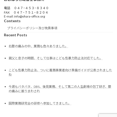
電話 ０４７−４５３−８３４０
FAX ０４７−７５１−８２０４
E-mail: info@ohara-office.org
Contents
プライバシーポリシー及び免責事項
Recent Posts
右膝の痛みの中、業務も色々ありました。
親父と息子の時間、そして仕事はこども性暴力防止法対応でした。
こども性暴力防止法、ついに義務事業者向け準備ガイドが公表されました
ね
今週もバタバタ、DBS、後見業務、そして第二の人生劇場の包丁研ぎ、膝
の痛みに振りまわされ
国際業務研究会の研修へ参加してきました。