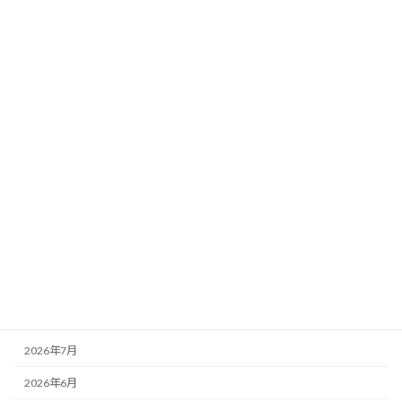
「こども性暴力防止法」の放デイ職員向
未分類
け説明無事終了
2026年7月7日
カテゴリー
お知らせ
その他
未分類
活動記録
アーカイブ
2026年7月
2026年6月