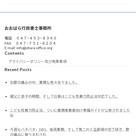
おおはら行政書士事務所
電話 ０４７−４５３−８３４０
FAX ０４７−７５１−８２０４
E-mail: info@ohara-office.org
Contents
プライバシーポリシー及び免責事項
Recent Posts
右膝の痛みの中、業務も色々ありました。
親父と息子の時間、そして仕事はこども性暴力防止法対応でした。
こども性暴力防止法、ついに義務事業者向け準備ガイドが公表されました
ね
今週もバタバタ、DBS、後見業務、そして第二の人生劇場の包丁研ぎ、膝
の痛みに振りまわされ