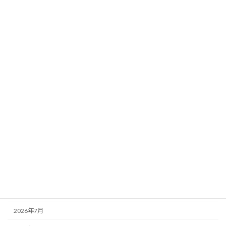
猫の定期検診の後は、情報管理規定の作
未分類
成と後見業務など
2026年7月8日
カテゴリー
お知らせ
その他
未分類
活動記録
アーカイブ
2026年8月
2026年7月