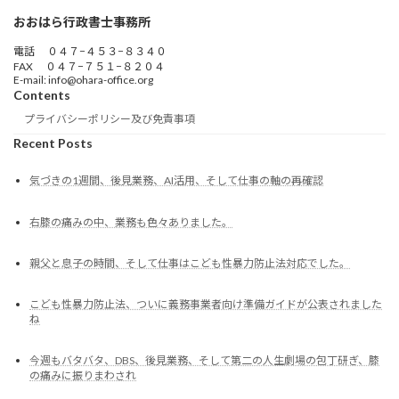
おおはら行政書士事務所
電話 ０４７−４５３−８３４０
FAX ０４７−７５１−８２０４
E-mail: info@ohara-office.org
Contents
プライバシーポリシー及び免責事項
Recent Posts
気づきの1週間、後見業務、AI活用、そして仕事の軸の再確認
右膝の痛みの中、業務も色々ありました。
親父と息子の時間、そして仕事はこども性暴力防止法対応でした。
こども性暴力防止法、ついに義務事業者向け準備ガイドが公表されました
ね
今週もバタバタ、DBS、後見業務、そして第二の人生劇場の包丁研ぎ、膝
の痛みに振りまわされ