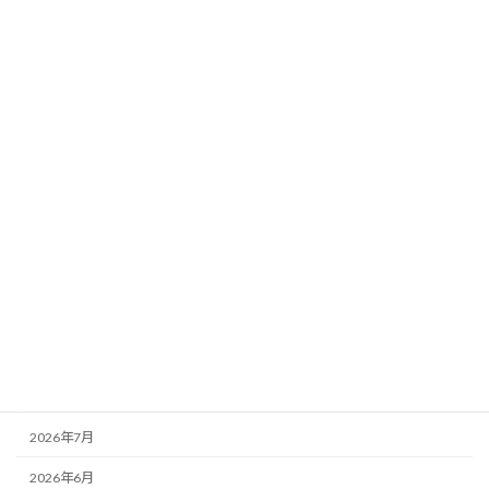
「こども性暴力防止法」の放デイ職員向
未分類
け説明無事終了
2026年7月7日
カテゴリー
お知らせ
その他
未分類
活動記録
アーカイブ
2026年7月
2026年6月