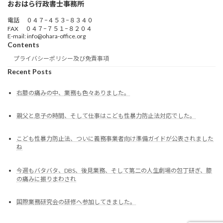
おおはら行政書士事務所
電話 ０４７−４５３−８３４０
FAX ０４７−７５１−８２０４
E-mail: info@ohara-office.org
Contents
プライバシーポリシー及び免責事項
Recent Posts
右膝の痛みの中、業務も色々ありました。
親父と息子の時間、そして仕事はこども性暴力防止法対応でした。
こども性暴力防止法、ついに義務事業者向け準備ガイドが公表されました
ね
今週もバタバタ、DBS、後見業務、そして第二の人生劇場の包丁研ぎ、膝
の痛みに振りまわされ
国際業務研究会の研修へ参加してきました。