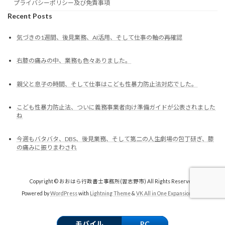
プライバシーポリシー及び免責事項
Recent Posts
気づきの1週間、後見業務、AI活用、そして仕事の軸の再確認
右膝の痛みの中、業務も色々ありました。
親父と息子の時間、そして仕事はこども性暴力防止法対応でした。
こども性暴力防止法、ついに義務事業者向け準備ガイドが公表されました
ね
今週もバタバタ、DBS、後見業務、そして第二の人生劇場の包丁研ぎ、膝
の痛みに振りまわされ
Copyright © おおはら行政書士事務所(習志野市) All Rights Reserved.
Powered by
WordPress
with
Lightning Theme
&
VK All in One Expansion Unit
モバイル
PC