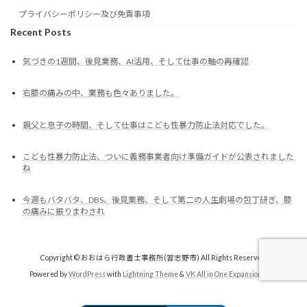
プライバシーポリシー及び免責事項
Recent Posts
気づきの1週間、後見業務、AI活用、そして仕事の軸の再確認
右膝の痛みの中、業務も色々ありました。
親父と息子の時間、そして仕事はこども性暴力防止法対応でした。
こども性暴力防止法、ついに義務事業者向け準備ガイドが公表されました
ね
今週もバタバタ、DBS、後見業務、そして第二の人生劇場の包丁研ぎ、膝
の痛みに振りまわされ
Copyright © おおはら行政書士事務所(習志野市) All Rights Reserved.
Powered by
WordPress
with
Lightning Theme
&
VK All in One Expansion Unit