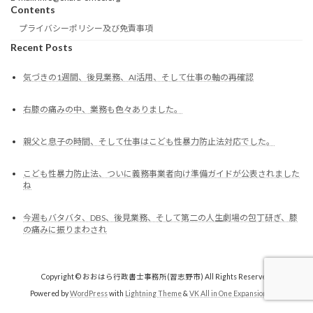
Contents
プライバシーポリシー及び免責事項
Recent Posts
気づきの1週間、後見業務、AI活用、そして仕事の軸の再確認
右膝の痛みの中、業務も色々ありました。
親父と息子の時間、そして仕事はこども性暴力防止法対応でした。
こども性暴力防止法、ついに義務事業者向け準備ガイドが公表されました
ね
今週もバタバタ、DBS、後見業務、そして第二の人生劇場の包丁研ぎ、膝
の痛みに振りまわされ
Copyright © おおはら行政書士事務所(習志野市) All Rights Reserved.
Powered by
WordPress
with
Lightning Theme
&
VK All in One Expansion Unit