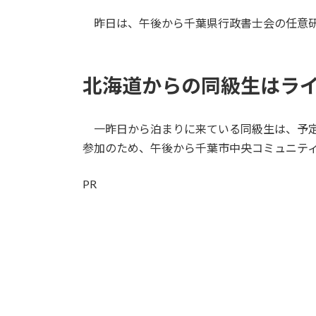
日
時
昨日は、午後から千葉県行政書士会の任意研
:
北海道からの同級生はラ
一昨日から泊まりに来ている同級生は、予定
参加のため、午後から千葉市中央コミュニテ
PR