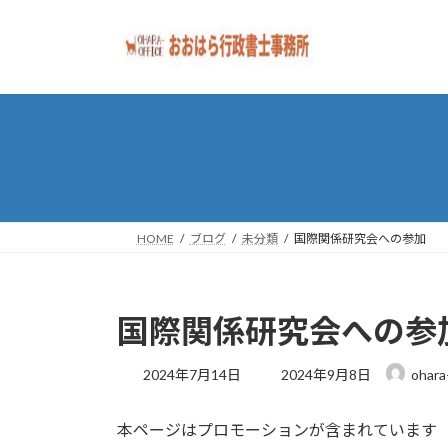
コ
ナ
ン
ビ
テ
ゲ
ン
ー
ツ
シ
へ
ョ
ス
ン
キ
に
ッ
移
プ
動
HOME
ブログ
未分類
国際関係研究会への参加
国際関係研究会への参
最
2024年7月14日
2024年9月8日
ohara
終
更
本ページはプロモーションが含まれています
新