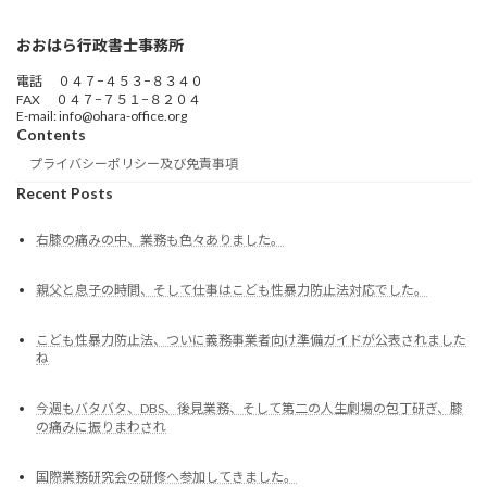
おおはら行政書士事務所
電話 ０４７−４５３−８３４０
FAX ０４７−７５１−８２０４
E-mail: info@ohara-office.org
Contents
プライバシーポリシー及び免責事項
Recent Posts
右膝の痛みの中、業務も色々ありました。
親父と息子の時間、そして仕事はこども性暴力防止法対応でした。
こども性暴力防止法、ついに義務事業者向け準備ガイドが公表されました
ね
今週もバタバタ、DBS、後見業務、そして第二の人生劇場の包丁研ぎ、膝
の痛みに振りまわされ
国際業務研究会の研修へ参加してきました。