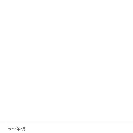
「こども性暴力防止法」の放デイ職員向
未分類
け説明無事終了
2026年7月7日
カテゴリー
お知らせ
その他
未分類
活動記録
アーカイブ
2026年7月