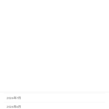
猫の定期検診の後は、情報管理規定の作
未分類
成と後見業務など
2026年7月8日
カテゴリー
お知らせ
その他
未分類
活動記録
アーカイブ
2026年8月
2026年7月
2026年6月