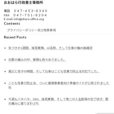
おおはら行政書士事務所
電話 ０４７−４５３−８３４０
FAX ０４７−７５１−８２０４
E-mail: info@ohara-office.org
Contents
プライバシーポリシー及び免責事項
Recent Posts
気づきの1週間、後見業務、AI活用、そして仕事の軸の再確認
右膝の痛みの中、業務も色々ありました。
親父と息子の時間、そして仕事はこども性暴力防止法対応でした。
こども性暴力防止法、ついに義務事業者向け準備ガイドが公表されました
ね
今週もバタバタ、DBS、後見業務、そして第二の人生劇場の包丁研ぎ、膝
の痛みに振りまわされ