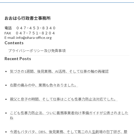
おおはら行政書士事務所
電話 ０４７−４５３−８３４０
FAX ０４７−７５１−８２０４
E-mail: info@ohara-office.org
Contents
プライバシーポリシー及び免責事項
Recent Posts
気づきの1週間、後見業務、AI活用、そして仕事の軸の再確認
右膝の痛みの中、業務も色々ありました。
親父と息子の時間、そして仕事はこども性暴力防止法対応でした。
こども性暴力防止法、ついに義務事業者向け準備ガイドが公表されました
ね
今週もバタバタ、DBS、後見業務、そして第二の人生劇場の包丁研ぎ、膝