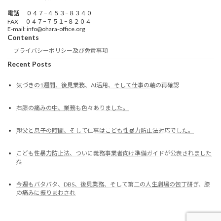
電話 ０４７−４５３−８３４０
FAX ０４７−７５１−８２０４
E-mail: info@ohara-office.org
Contents
プライバシーポリシー及び免責事項
Recent Posts
気づきの1週間、後見業務、AI活用、そして仕事の軸の再確認
右膝の痛みの中、業務も色々ありました。
親父と息子の時間、そして仕事はこども性暴力防止法対応でした。
こども性暴力防止法、ついに義務事業者向け準備ガイドが公表されました
ね
今週もバタバタ、DBS、後見業務、そして第二の人生劇場の包丁研ぎ、膝
の痛みに振りまわされ