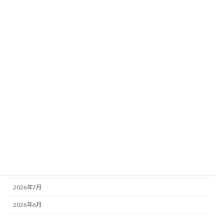
成と後見業務など
2026年7月8日
カテゴリー
お知らせ
その他
未分類
活動記録
アーカイブ
2026年8月
2026年7月
2026年6月