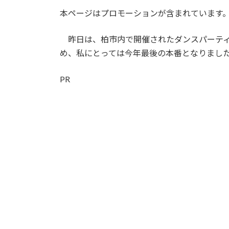
更
本ページはプロモーションが含まれています
新
日
時
昨日は、柏市内で開催されたダンスパーティ
:
め、私にとっては今年最後の本番となりまし
PR