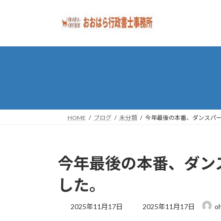
コ
ナ
ン
ビ
テ
ゲ
ン
ー
ツ
シ
へ
ョ
ス
ン
キ
に
ッ
移
プ
動
HOME
ブログ
未分類
今年最後の本番、ダンスパ
今年最後の本番、ダン
した。
最
2025年11月17日
2025年11月17日
oh
終