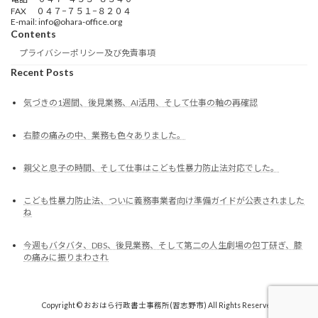
FAX ０４７−７５１−８２０４
E-mail: info@ohara-office.org
Contents
プライバシーポリシー及び免責事項
Recent Posts
気づきの1週間、後見業務、AI活用、そして仕事の軸の再確認
右膝の痛みの中、業務も色々ありました。
親父と息子の時間、そして仕事はこども性暴力防止法対応でした。
こども性暴力防止法、ついに義務事業者向け準備ガイドが公表されました
ね
今週もバタバタ、DBS、後見業務、そして第二の人生劇場の包丁研ぎ、膝
の痛みに振りまわされ
Copyright © おおはら行政書士事務所(習志野市) All Rights Reserved.