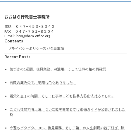
おおはら行政書士事務所
電話 ０４７−４５３−８３４０
FAX ０４７−７５１−８２０４
E-mail: info@ohara-office.org
Contents
プライバシーポリシー及び免責事項
Recent Posts
気づきの1週間、後見業務、AI活用、そして仕事の軸の再確認
右膝の痛みの中、業務も色々ありました。
親父と息子の時間、そして仕事はこども性暴力防止法対応でした。
こども性暴力防止法、ついに義務事業者向け準備ガイドが公表されました
ね
今週もバタバタ、DBS、後見業務、そして第二の人生劇場の包丁研ぎ、膝