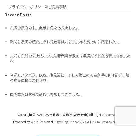
プライバシーポリシー及び免責事項
Recent Posts
右膝の痛みの中、業務も色々ありました。
親父と息子の時間、そして仕事はこども性暴力防止法対応でした。
こども性暴力防止法、ついに義務事業者向け準備ガイドが公表されました
ね
今週もバタバタ、DBS、後見業務、そして第二の人生劇場の包丁研ぎ、膝
の痛みに振りまわされ
国際業務研究会の研修へ参加してきました。
Copyright © おおはら行政書士事務所(習志野市) All Rights Reserved.
Powered by
WordPress
with
Lightning Theme
&
VK All in One Expansion Unit