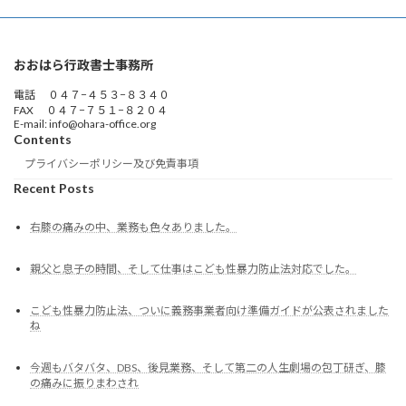
おおはら行政書士事務所
電話 ０４７−４５３−８３４０
FAX ０４７−７５１−８２０４
E-mail: info@ohara-office.org
Contents
プライバシーポリシー及び免責事項
Recent Posts
右膝の痛みの中、業務も色々ありました。
親父と息子の時間、そして仕事はこども性暴力防止法対応でした。
こども性暴力防止法、ついに義務事業者向け準備ガイドが公表されました
ね
今週もバタバタ、DBS、後見業務、そして第二の人生劇場の包丁研ぎ、膝
の痛みに振りまわされ