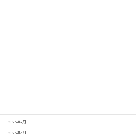
未分類
成と後見業務など
2026年7月8日
カテゴリー
お知らせ
その他
未分類
活動記録
アーカイブ
2026年8月
2026年7月
2026年6月