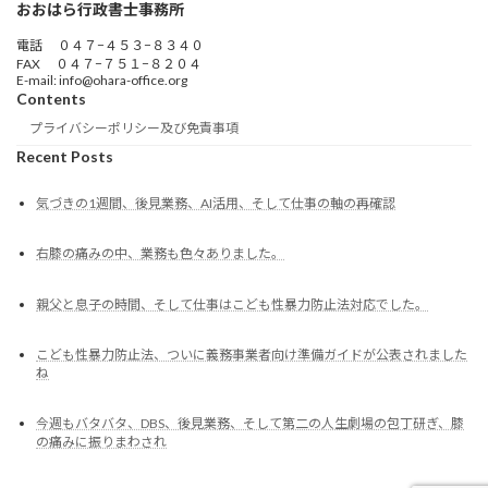
おおはら行政書士事務所
電話 ０４７−４５３−８３４０
FAX ０４７−７５１−８２０４
E-mail: info@ohara-office.org
Contents
プライバシーポリシー及び免責事項
Recent Posts
気づきの1週間、後見業務、AI活用、そして仕事の軸の再確認
右膝の痛みの中、業務も色々ありました。
親父と息子の時間、そして仕事はこども性暴力防止法対応でした。
こども性暴力防止法、ついに義務事業者向け準備ガイドが公表されました
ね
今週もバタバタ、DBS、後見業務、そして第二の人生劇場の包丁研ぎ、膝
の痛みに振りまわされ