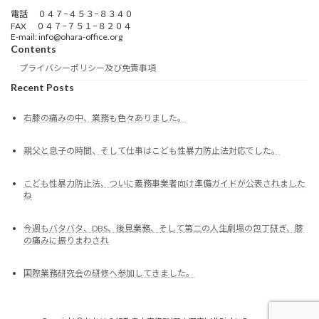
電話 ０４７−４５３−８３４０
FAX ０４７−７５１−８２０４
E-mail: info@ohara-office.org
Contents
プライバシーポリシー及び免責事項
Recent Posts
右膝の痛みの中、業務も色々ありました。
親父と息子の時間、そして仕事はこども性暴力防止法対応でした。
こども性暴力防止法、ついに義務事業者向け準備ガイドが公表されました
ね
今週もバタバタ、DBS、後見業務、そして第二の人生劇場の包丁研ぎ、膝
の痛みに振りまわされ
国際業務研究会の研修へ参加してきました。