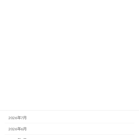
「こども性暴力防止法」の放デイ職員向
未分類
け説明無事終了
2026年7月7日
カテゴリー
お知らせ
その他
未分類
活動記録
アーカイブ
2026年7月
2026年6月