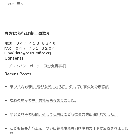
2023年7月
おおはら行政書士事務所
電話 ０４７−４５３−８３４０
FAX ０４７−７５１−８２０４
E-mail: info@ohara-office.org
Contents
プライバシーポリシー及び免責事項
Recent Posts
気づきの1週間、後見業務、AI活用、そして仕事の軸の再確認
右膝の痛みの中、業務も色々ありました。
親父と息子の時間、そして仕事はこども性暴力防止法対応でした。
こども性暴力防止法、ついに義務事業者向け準備ガイドが公表されました
ね