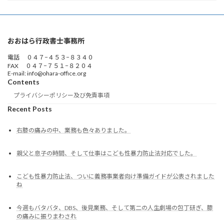
おおはら行政書士事務所
電話 ０４７−４５３−８３４０
FAX ０４７−７５１−８２０４
E-mail: info@ohara-office.org
Contents
プライバシーポリシー及び免責事項
Recent Posts
右膝の痛みの中、業務も色々ありました。
親父と息子の時間、そして仕事はこども性暴力防止法対応でした。
こども性暴力防止法、ついに義務事業者向け準備ガイドが公表されました
ね
今週もバタバタ、DBS、後見業務、そして第二の人生劇場の包丁研ぎ、膝
の痛みに振りまわされ