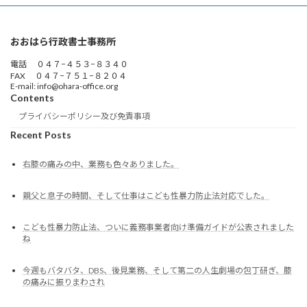
おおはら行政書士事務所
電話 ０４７−４５３−８３４０
FAX ０４７−７５１−８２０４
E-mail: info@ohara-office.org
Contents
プライバシーポリシー及び免責事項
Recent Posts
右膝の痛みの中、業務も色々ありました。
親父と息子の時間、そして仕事はこども性暴力防止法対応でした。
こども性暴力防止法、ついに義務事業者向け準備ガイドが公表されました
ね
今週もバタバタ、DBS、後見業務、そして第二の人生劇場の包丁研ぎ、膝
の痛みに振りまわされ