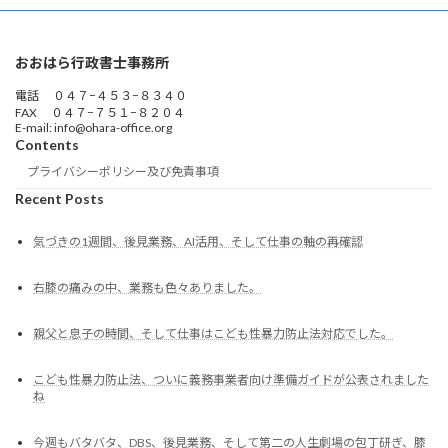
おおはら行政書士事務所
電話 ０４７−４５３−８３４０
FAX ０４７−７５１−８２０４
E-mail: info@ohara-office.org
Contents
プライバシーポリシー及び免責事項
Recent Posts
気づきの1週間、後見業務、AI活用、そして仕事の軸の再確認
右膝の痛みの中、業務も色々ありました。
親父と息子の時間、そして仕事はこども性暴力防止法対応でした。
こども性暴力防止法、ついに義務事業者向け準備ガイドが公表されました
ね
今週もバタバタ、DBS、後見業務、そして第二の人生劇場の包丁研ぎ、膝