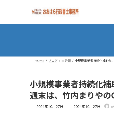
コ
ナ
ン
ビ
テ
ゲ
ン
ー
ツ
シ
へ
ョ
ス
ン
キ
に
ッ
移
プ
動
HOME
ブログ
未分類
小規模事業者持続化補助金、
小規模事業者持続化補
週末は、竹内まりやの
最
2024年10月27日
2024年10月27日
oh
終