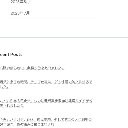
2023年8月
2023年7月
cent Posts
右膝の痛みの中、業務も色々ありました。
親父と息子の時間、そして仕事はこども性暴力防止法対応で
した。
こども性暴力防止法、ついに義務事業者向け準備ガイドが公
表されましたね
今週もバタバタ、DBS、後見業務、そして第二の人生劇場の
包丁研ぎ、膝の痛みに振りまわされ