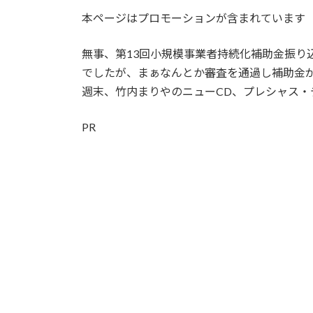
更
本ページはプロモーションが含まれています
新
日
時
無事、第13回小規模事業者持続化補助金振り
:
でしたが、まぁなんとか審査を通過し補助金
週末、竹内まりやのニューCD、プレシャス・
PR