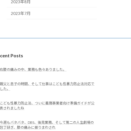
2023年8月
2023年7月
cent Posts
右膝の痛みの中、業務も色々ありました。
親父と息子の時間、そして仕事はこども性暴力防止法対応で
した。
こども性暴力防止法、ついに義務事業者向け準備ガイドが公
表されましたね
今週もバタバタ、DBS、後見業務、そして第二の人生劇場の
包丁研ぎ、膝の痛みに振りまわされ