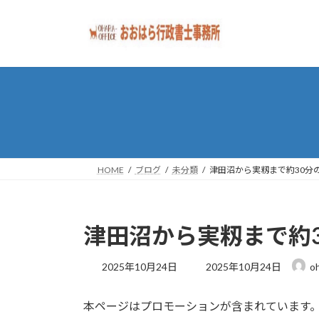
コ
ナ
ン
ビ
テ
ゲ
ン
ー
ツ
シ
へ
ョ
ス
ン
キ
に
ッ
移
プ
動
HOME
ブログ
未分類
津田沼から実籾まで約30分
津田沼から実籾まで約
最
2025年10月24日
2025年10月24日
oh
終
更
本ページはプロモーションが含まれています
新