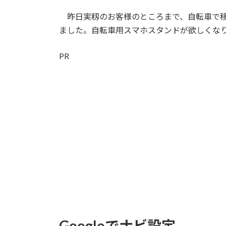
日
時
昨日実籾のお客様のところまで、自転車で移
:
ました。自転車用スマホスタンドが欲しくな
PR
Googleでナビ設定