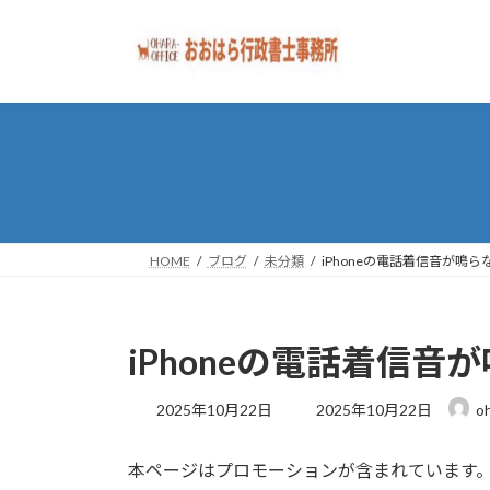
コ
ナ
ン
ビ
テ
ゲ
ン
ー
ツ
シ
へ
ョ
ス
ン
キ
に
ッ
移
プ
動
HOME
ブログ
未分類
iPhoneの電話着信音が鳴
iPhoneの電話着信
最
2025年10月22日
2025年10月22日
oh
終
更
本ページはプロモーションが含まれています
新