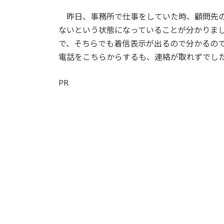
日
時
昨日、事務所で仕事をしていた時、顧問先の
:
ないという状態になっていることが分かりま
で、そちらでも着信表示が出るので分かるの
電話をこちらからするも、連絡が取れずでし
PR