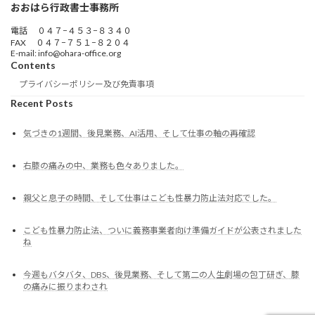
おおはら行政書士事務所
電話 ０４７−４５３−８３４０
FAX ０４７−７５１−８２０４
E-mail: info@ohara-office.org
Contents
プライバシーポリシー及び免責事項
Recent Posts
気づきの1週間、後見業務、AI活用、そして仕事の軸の再確認
右膝の痛みの中、業務も色々ありました。
親父と息子の時間、そして仕事はこども性暴力防止法対応でした。
こども性暴力防止法、ついに義務事業者向け準備ガイドが公表されました
ね
今週もバタバタ、DBS、後見業務、そして第二の人生劇場の包丁研ぎ、膝
の痛みに振りまわされ