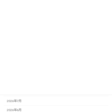
猫の定期検診の後は、情報管理規定の作
未分類
成と後見業務など
2026年7月8日
カテゴリー
お知らせ
その他
未分類
活動記録
アーカイブ
2026年8月
2026年7月
2026年6月