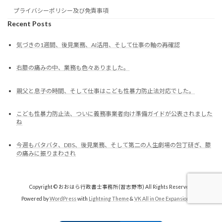
プライバシーポリシー及び免責事項
Recent Posts
気づきの1週間、後見業務、AI活用、そして仕事の軸の再確認
右膝の痛みの中、業務も色々ありました。
親父と息子の時間、そして仕事はこども性暴力防止法対応でした。
こども性暴力防止法、ついに義務事業者向け準備ガイドが公表されました
ね
今週もバタバタ、DBS、後見業務、そして第二の人生劇場の包丁研ぎ、膝
の痛みに振りまわされ
Copyright © おおはら行政書士事務所(習志野市) All Rights Reserved.
Powered by
WordPress
with
Lightning Theme
&
VK All in One Expansion Unit