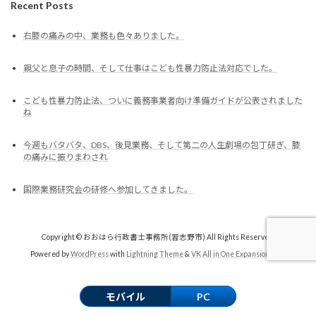
Recent Posts
右膝の痛みの中、業務も色々ありました。
親父と息子の時間、そして仕事はこども性暴力防止法対応でした。
こども性暴力防止法、ついに義務事業者向け準備ガイドが公表されました
ね
今週もバタバタ、DBS、後見業務、そして第二の人生劇場の包丁研ぎ、膝
の痛みに振りまわされ
国際業務研究会の研修へ参加してきました。
Copyright © おおはら行政書士事務所(習志野市) All Rights Reserved.
Powered by
WordPress
with
Lightning Theme
&
VK All in One Expansion Unit
モバイル
PC