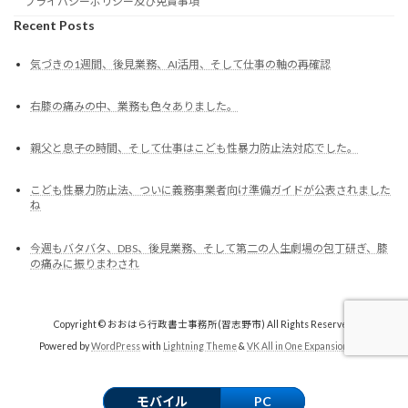
プライバシーポリシー及び免責事項
Recent Posts
気づきの1週間、後見業務、AI活用、そして仕事の軸の再確認
右膝の痛みの中、業務も色々ありました。
親父と息子の時間、そして仕事はこども性暴力防止法対応でした。
こども性暴力防止法、ついに義務事業者向け準備ガイドが公表されました
ね
今週もバタバタ、DBS、後見業務、そして第二の人生劇場の包丁研ぎ、膝
の痛みに振りまわされ
Copyright © おおはら行政書士事務所(習志野市) All Rights Reserved.
Powered by
WordPress
with
Lightning Theme
&
VK All in One Expansion Unit
モバイル
PC