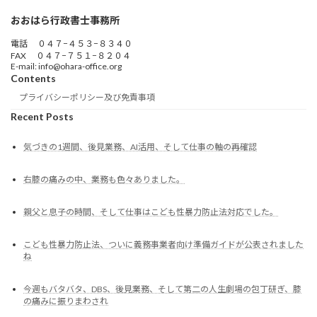
おおはら行政書士事務所
電話 ０４７−４５３−８３４０
FAX ０４７−７５１−８２０４
E-mail: info@ohara-office.org
Contents
プライバシーポリシー及び免責事項
Recent Posts
気づきの1週間、後見業務、AI活用、そして仕事の軸の再確認
右膝の痛みの中、業務も色々ありました。
親父と息子の時間、そして仕事はこども性暴力防止法対応でした。
こども性暴力防止法、ついに義務事業者向け準備ガイドが公表されました
ね
今週もバタバタ、DBS、後見業務、そして第二の人生劇場の包丁研ぎ、膝
の痛みに振りまわされ