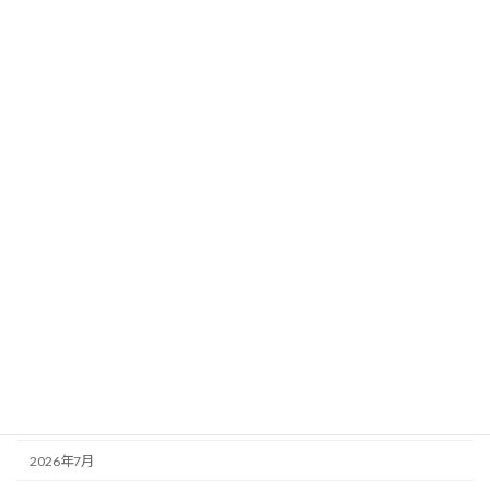
猫の定期検診の後は、情報管理規定の作
未分類
成と後見業務など
2026年7月8日
カテゴリー
お知らせ
その他
未分類
活動記録
アーカイブ
2026年8月
2026年7月