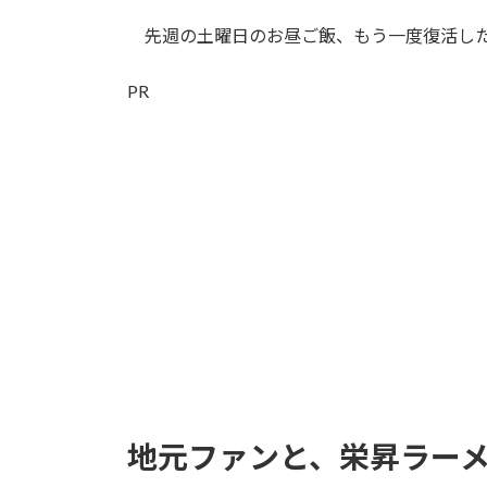
日
時
先週の土曜日のお昼ご飯、もう一度復活した
:
PR
地元ファンと、栄昇ラー