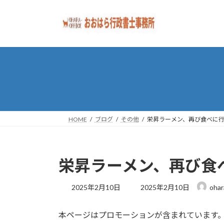
コ
ナ
ン
ビ
テ
ゲ
ン
ー
ツ
シ
へ
ョ
ス
ン
キ
に
ッ
移
プ
動
HOME
ブログ
その他
栄昇ラーメン、再び食べに
栄昇ラーメン、再び食
最
2025年2月10日
2025年2月10日
ohar
終
更
本ページはプロモーションが含まれています
新