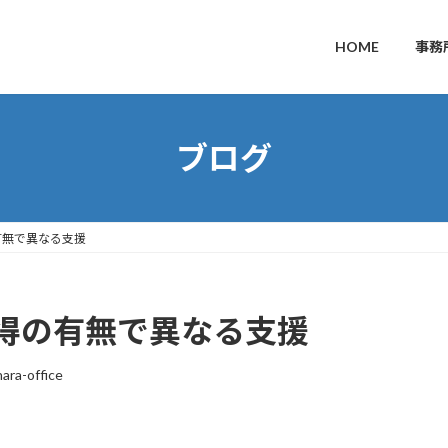
HOME
事務
ブログ
有無で異なる支援
得の有無で異なる支援
ara-office
。