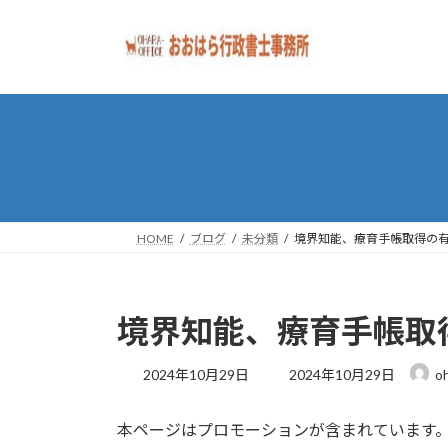
コ
ナ
ン
ビ
テ
ゲ
ン
ー
ツ
シ
へ
ョ
ス
ン
キ
に
ッ
移
プ
動
HOME
ブログ
未分類
境界知能、療育手帳取得の
境界知能、療育手帳取
最
2024年10月29日
2024年10月29日
oh
終
更
本ページはプロモーションが含まれています
新