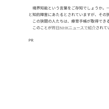
日
時
境界知能という言葉をご存知でしょうか。一般
:
と知的障害にあたるとされていますが、その
この狭間の人たちは、療育手帳が取得できる
このことが
昨日NHKニュースで紹介
されて
PR