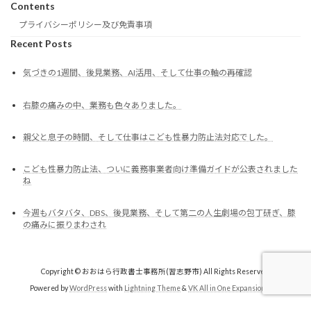
Contents
プライバシーポリシー及び免責事項
Recent Posts
気づきの1週間、後見業務、AI活用、そして仕事の軸の再確認
右膝の痛みの中、業務も色々ありました。
親父と息子の時間、そして仕事はこども性暴力防止法対応でした。
こども性暴力防止法、ついに義務事業者向け準備ガイドが公表されました
ね
今週もバタバタ、DBS、後見業務、そして第二の人生劇場の包丁研ぎ、膝
の痛みに振りまわされ
Copyright © おおはら行政書士事務所(習志野市) All Rights Reserved.
Powered by
WordPress
with
Lightning Theme
&
VK All in One Expansion Unit